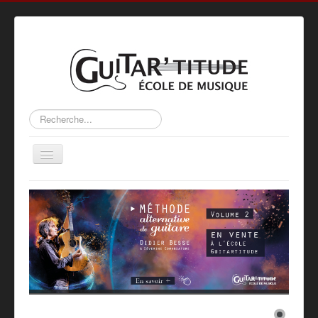
Rechercher
Basculer
la
navigation
Accueil
L’ÉCOLE
ACTIVITÉS
MÉTHODE
PROFS
GALERIE