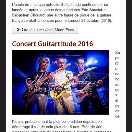
L'école de musique actuelle Guitar'titude continue sur sa
lancée et après la venue des guitaristes Eric Sauviat et
Sébastien Chouard, une autre figure de proue de la guitare
française était annoncée pour le samedi 29 octobre (2016).
Lire la suite : Jean-Marie Ecay
Concert Guitartitude 2016
Su
pe
rb
e
co
nc
ert
de
s
él
èv
es
de
l'école, probablement la plus belle édition depuis son
démarrage il y a de cela plus de 15 ans. Près de 300
personnes ont vibré de concert sur le répertoire hétéroclite