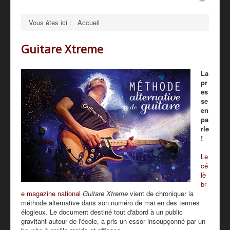
PRESSE
Vous êtes ici :
Accueil
PARTENAIRES
Guitare Xtreme
TARIFS - BOUTIQUE
La
pr
es
se
en
pa
rle
!
Le
cé
lè
br
e magazine national
Guitare Xtreme
vient de chroniquer la
méthode alternative dans son numéro de mai en des termes
élogieux. Le document destiné tout d'abord à un public
gravitant autour de l'école, a pris un essor insoupçonné par un