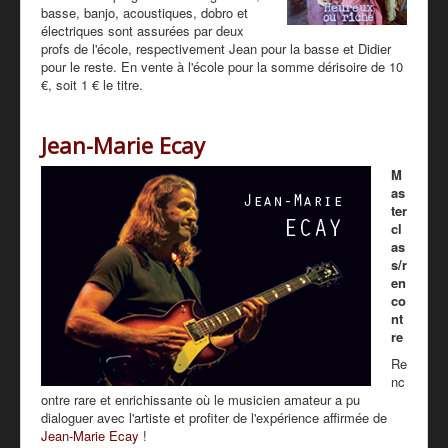
basse, banjo, acoustiques, dobro et
électriques sont assurées par deux
profs de l'école, respectivement Jean pour la basse et Didier
pour le reste. En vente à l'école pour la somme dérisoire de 10
€, soit 1 € le titre.
Jean-Marie Ecay
M
as
ter
cl
as
s/r
en
co
nt
re
Re
nc
ontre rare et enrichissante où le musicien amateur a pu
dialoguer avec l'artiste et profiter de l'expérience affirmée de
Jean-Marie Ecay
!