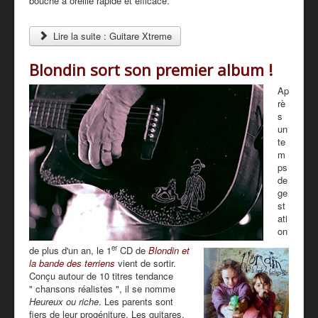
bouche à oreille rapide et efficace.
Lire la suite : Guitare Xtreme
Blondin sort son premier album !
Ap
rè
s
un
te
m
ps
de
ge
st
ati
on
er
de plus d'un an, le 1
CD de
Blondin et
la bande des terriens
vient de sortir.
Conçu autour de 10 titres tendance
" chansons réalistes ", il se nomme
Heureux ou riche
. Les parents sont
fiers de leur progéniture. Les guitares,