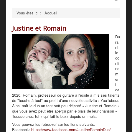
PRESSE
Vous êtes ici :
Accueil
PARTENAIRES
Justine et Romain
TARIFS - BOUTIQUE
Du
ra
nt
le
co
nfi
ne
m
en
t
de
2020, Romain, professeur de guitare à l'école a mis ses talents
de "touche à tout" au profit d’une nouvelle activité : YouTubeur.
Ainsi naît le duo un tant soit peu déjanté « Justine et Romain »
que vous avez peut être aperçu par le biais de leur chanson «
Tousse chez toi » qui fait le buzz depuis un mois.
Vous pouvez les retrouver sur les liens suivants:
Facebook:
https://www.facebook.com/JustineRomainDuo/