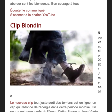
aborder sont les bienvenus. Bon courage à tous !
Écouter le communiqué
S'abonner à la chaîne YouTube
Clip Blondin
N
ou
ve
au
cli
p
20
20
:
J'
m
e
so
ûl
e
Le nouveau clip
tout juste sorti des terriens est en ligne, un
clip qui redonne de l'énergie dans cette période morose. On
peut y voir deux profs de l'école, Didier Besse et Jean Verdu