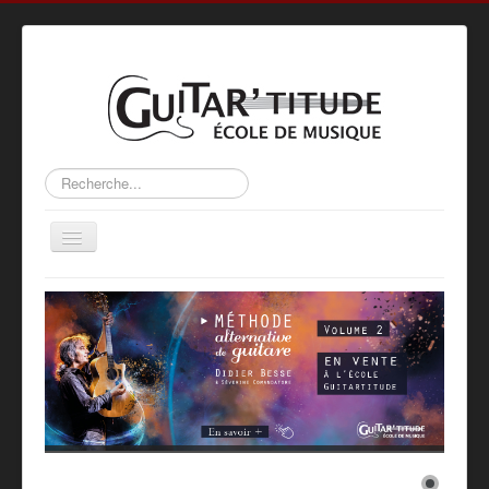
Rechercher
Basculer
la
navigation
Accueil
L’ÉCOLE
ACTIVITÉS
MÉTHODE
PROFS
GALERIE