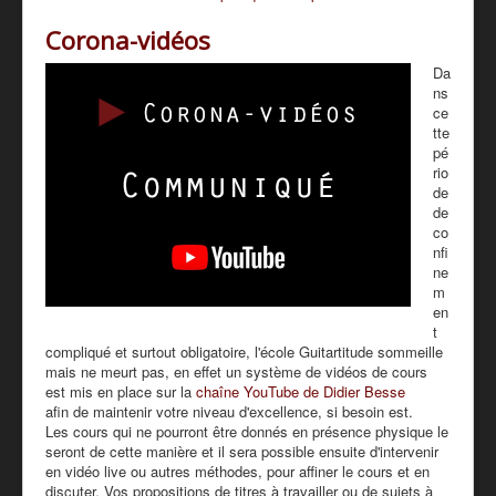
Corona-vidéos
Da
ns
ce
tte
pé
rio
de
de
co
nfi
ne
m
en
t
compliqué et surtout obligatoire, l'école Guitartitude sommeille
mais ne meurt pas, en effet un système de vidéos de cours
est mis en place sur la
chaîne YouTube de Didier Besse
afin de maintenir votre niveau d'excellence, si besoin est.
Les cours qui ne pourront être donnés en présence physique le
seront de cette manière et il sera possible ensuite d'intervenir
en vidéo live ou autres méthodes, pour affiner le cours et en
discuter. Vos propositions de titres à travailler ou de sujets à