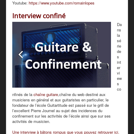
Youtube:
https://www.youtube.com/romainlopes
Interview confiné
Da
ns
la
sé
rie
de
s
int
er
vi
ew
s
co
nfinés de la
chaîne guitare
,chaîne du web destiné aux
musiciens en général et aux guitaristes en particulier, le
fondateur de l’école Guitartitude est passé sur le grill de
l’excellent Pierre Journel au sujet des incidences du
confinement sur les activités de l’école ainsi que sur ses
activités de musicien.
Une interview à bâtons rompus que vous pouvez retrouver ici.