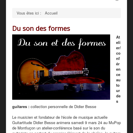
PRESSE
Vous êtes ici :
Accueil
PARTENAIRES
Du son des formes
TARIFS - BOUTIQUE
At
eli
er/
co
nf
ér
en
ce
au
to
ur
de
s
guitares :
collection personnelle de Didier Besse
Le musicien et fondateur de l'école de musique actuelle
Guitartitude Didier Besse animera samedi 9 mars 24 au MuPop
de Montluçon un atelier-conférence basé sur le son du