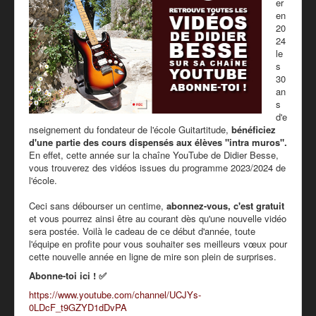
er
en
20
24
le
s
30
an
s
d'e
nseignement du fondateur de l'école Guitartitude,
bénéficiez
d'une partie des cours dispensés aux élèves "intra muros".
En effet, cette année sur la chaîne YouTube de Didier Besse,
vous trouverez des vidéos issues du programme 2023/2024 de
l'école.
Ceci sans débourser un centime,
abonnez-vous, c'est gratuit
et vous pourrez ainsi être au courant dès qu'une nouvelle vidéo
sera postée. Voilà le cadeau de ce début d'année, toute
l'équipe en profite pour vous souhaiter ses meilleurs vœux pour
cette nouvelle année en ligne de mire son plein de surprises.
Abonne-toi ici !
✅
https://www.youtube.com/channel/UCJYs-
0LDcF_t9GZYD1dDvPA