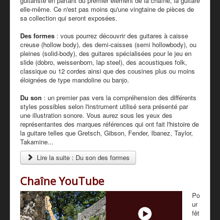
guitariste en partant du premier élément de la chaîne, la guitare
elle-même. Ce n'est pas moins qu'une vingtaine de pièces de
sa collection qui seront exposées.
Des formes
: vous pourrez découvrir des guitares à caisse
creuse (hollow body), des demi-caisses (semi hollowbody), ou
pleines (solid-body), des guitares spécialisées pour le jeu en
slide (dobro, weissenborn, lap steel), des acoustiques folk,
classique ou 12 cordes ainsi que des cousines plus ou moins
éloignées de type mandoline ou banjo.
Du son
: un premier pas vers la compréhension des différents
styles possibles selon l'instrument utilisé sera présenté par
une illustration sonore. Vous aurez sous les yeux des
représentantes des marques références qui ont fait l'histoire de
la guitare telles que Gretsch, Gibson, Fender, Ibanez, Taylor,
Takamine...
Lire la suite : Du son des formes
Chaîne YouTube
Po
ur
fêt