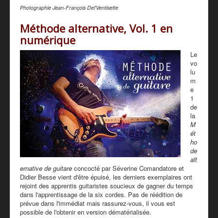
Photographie Jean-François Del'Ventisette
Méthode alternative, Vol. 1 en
numérique
Le
vo
lu
m
e
1
de
la
M
ét
ho
de
alt
ernative de guitare
concocté par Séverine Comandatore et
Didier Besse vient d'être épuisé, les derniers exemplaires ont
rejoint des apprentis guitaristes soucieux de gagner du temps
dans l'apprentissage de la six cordes. Pas de réédition de
prévue dans l'immédiat mais rassurez-vous, il vous est
possible de l'obtenir en version dématérialisée.