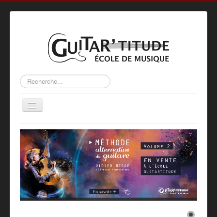
Rechercher
Basculer
la
navigation
Accueil
L’ÉCOLE
ACTIVITÉS
MÉTHODE
PROFS
GALERIE