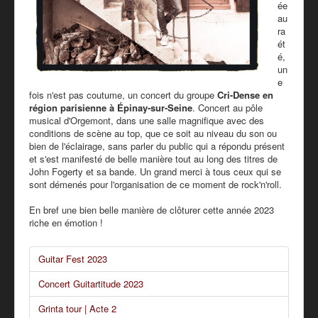
ée
au
ra
ét
é,
un
e
fois n'est pas coutume, un concert du groupe
Cri-Dense en
région parisienne à Épinay-sur-Seine
. Concert au pôle
musical d'Orgemont, dans une salle magnifique avec des
conditions de scène au top, que ce soit au niveau du son ou
bien de l'éclairage, sans parler du public qui a répondu présent
et s'est manifesté de belle manière tout au long des titres de
John Fogerty et sa bande. Un grand merci à tous ceux qui se
sont démenés pour l'organisation de ce moment de rock'n'roll.
En bref une bien belle manière de clôturer cette année 2023
riche en émotion !
Guitar Fest 2023
Concert Guitartitude 2023
Grinta tour | Acte 2