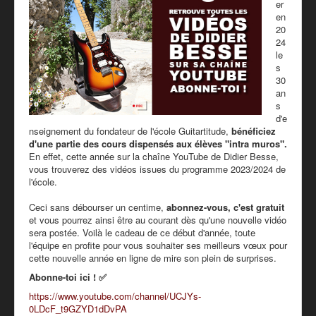
er
PRESSE
en
20
PARTENAIRES
24
le
TARIFS - BOUTIQUE
s
30
an
s
d'e
nseignement du fondateur de l'école Guitartitude,
bénéficiez
d'une partie des cours dispensés aux élèves "intra muros".
En effet, cette année sur la chaîne YouTube de Didier Besse,
vous trouverez des vidéos issues du programme 2023/2024 de
l'école.
Ceci sans débourser un centime,
abonnez-vous, c'est gratuit
et vous pourrez ainsi être au courant dès qu'une nouvelle vidéo
sera postée. Voilà le cadeau de ce début d'année, toute
l'équipe en profite pour vous souhaiter ses meilleurs vœux pour
cette nouvelle année en ligne de mire son plein de surprises.
Abonne-toi ici !
✅
https://www.youtube.com/channel/UCJYs-
0LDcF_t9GZYD1dDvPA