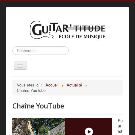
Rechercher
Basculer
la
navigation
Accueil
Vous êtes ici :
Accueil
Actualité
Chaîne YouTube
L’ÉCOLE
ACTIVITÉS
Chaîne YouTube
MÉTHODE
Po
PROFS
ur
fêt
GALERIE