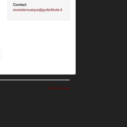
Contact
ecoledemusique@guitartitude.fr
Haut de page